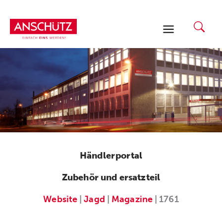
Zum
Inhalt
springen
Händlerportal
Zubehör und ersatzteil
Website
|
Jagd
|
Magazine
| 1761