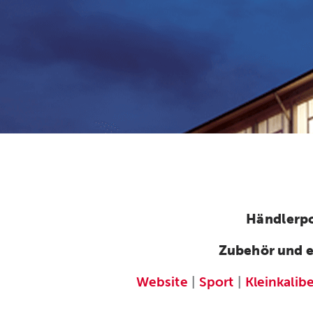
Händlerpo
Zubehör und e
Website
|
Sport
|
Kleinkalib