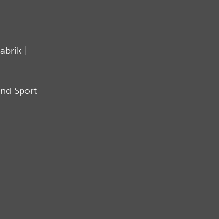
brik |
nd Sport