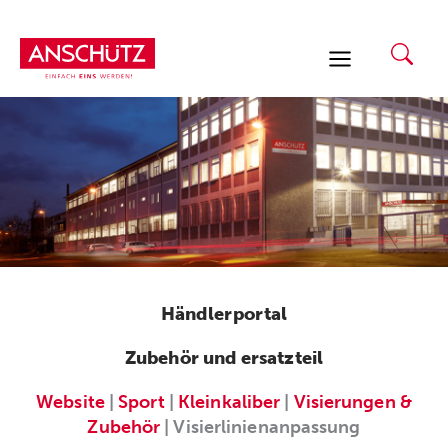
Zum
Inhalt
springen
Händlerportal
Zubehör und ersatzteil
Website
|
Sport
|
Kleinkaliber
|
Visierungen &
Zubehör
| Visierlinienanpassung