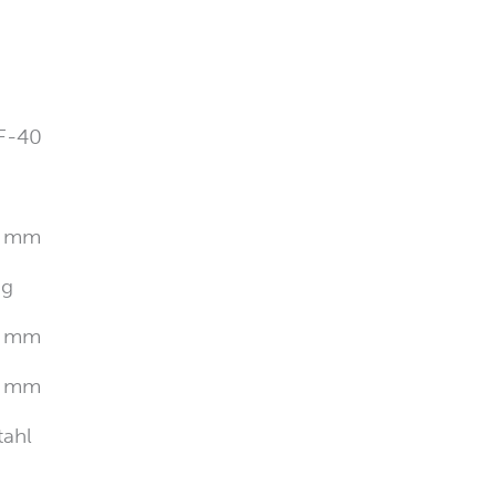
7F-40
 mm
 g
 mm
 mm
tahl