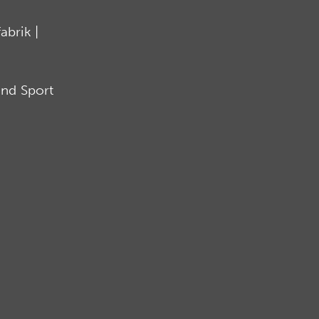
brik |
nd Sport