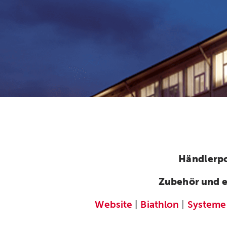
Händlerpo
Zubehör und e
Website
|
Biathlon
|
Systeme