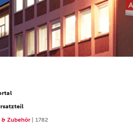
rtal
rsatzteil
e & Zubehör
| 1782