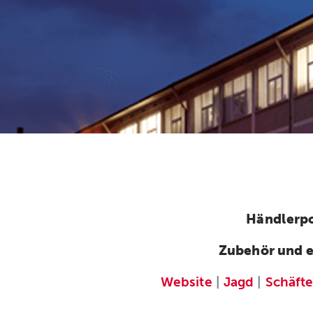
Händlerpo
Zubehör und e
Website
|
Jagd
|
Schäft