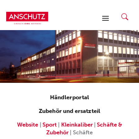
Zum
Inhalt
springen
Händlerportal
Zubehör und ersatzteil
Website
|
Sport
|
Kleinkaliber
|
Schäfte &
Zubehör
| Schäfte