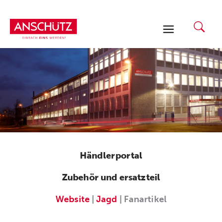
Zum
Inhalt
springen
Händlerportal
Zubehör und ersatzteil
Website
|
Jagd
| Fanartikel