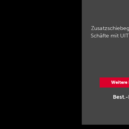
Zusatzschiebeg
Schäfte mit UIT
Weitere
Best.-