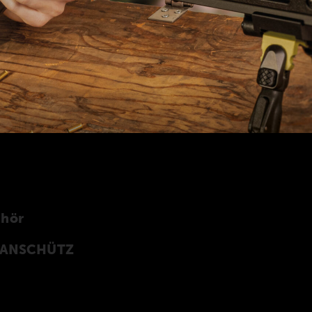
ehör
n ANSCHÜTZ
Z Precision Rifles entwickeltes original
rprogramm finden Sie auch in unserer