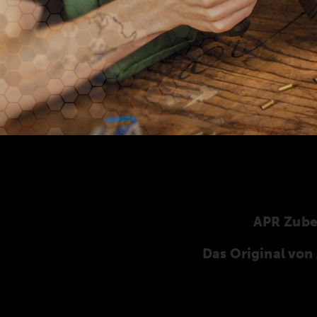
APR Zub
Das Original vo
Hier finden Sie unser speziell für die ANSCHÜT
ANSCHÜTZ-Zubehör. Unser komplettes Zubehö