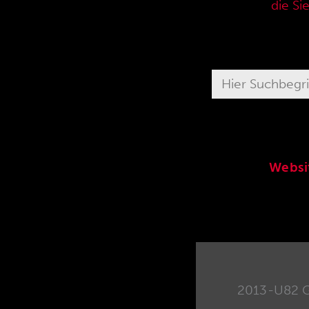
aktuellen Verkaufspreisliste,
die Si
Websi
2013-U82 G