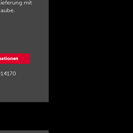
ieferung mit
aube.
mationen
14170