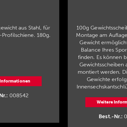
ewicht aus Stahl, für
100g Gewichtsscheib
-Profilschiene. 180g.
Montage am Auflage
Gewicht ermöglicht
Balance Ihres Spo
finden. Es können bi
Gewichtsscheiben 
montiert werden. D
Gewichte erfolg
 Informationen
Innensechskantschlü
Nr.:
008542
Weitere Infor
Best.-Nr.:
0