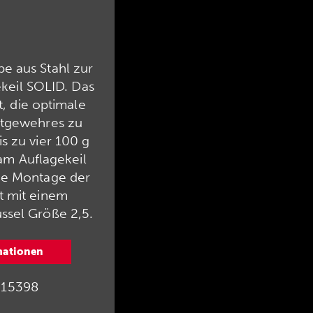
e aus Stahl zur
keil SOLID. Das
, die optimale
rtgewehres zu
s zu vier 100 g
am Auflagekeil
ie Montage der
t mit einem
ssel Größe 2,5.
mationen
15398