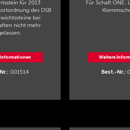
tsstein für 2013
Für Schaft ONE. L
portordnung des DSB
Klemmschr
ewichtssteine bei
aften nicht mehr
elassen.
 Informationen
Weitere Infor
Nr.:
001514
Best.-Nr.:
0