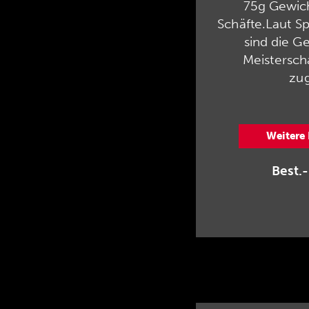
75g Gewich
Schäfte.Laut S
sind die G
Meistersch
zug
Weitere
Best.-