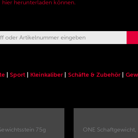
e hier herunterladen können.
te
|
Sport
|
Kleinkaliber
|
Schäfte & Zubehör
|
Gew
ewichtsstein 75g
ONE Schaftgewicht, 