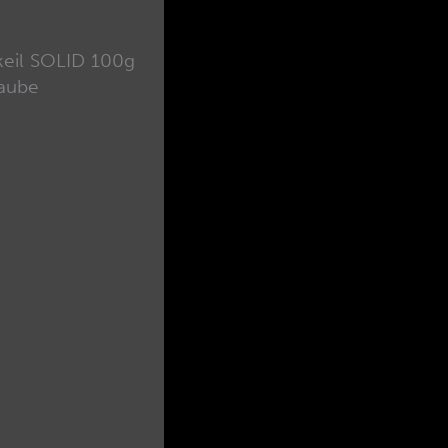
keil SOLID 100g
raube