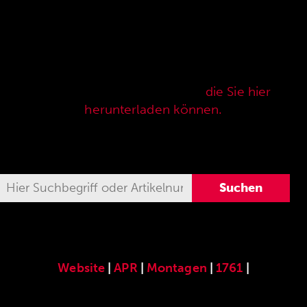
Hier finden Sie unser speziell für die ANSCHÜTZ
Precision Rifles entwickeltes original
ANSCHÜTZ-Zubehör. Unser komplettes
Zubehörprogramm finden Sie auch in unserer
aktuellen Verkaufspreisliste,
die Sie hier
herunterladen können.
Website
|
APR
|
Montagen
|
1761
|