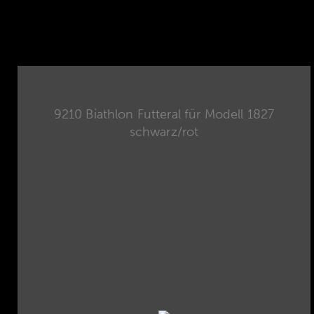
9210 Biathlon Futteral für Modell 1827
schwarz/rot