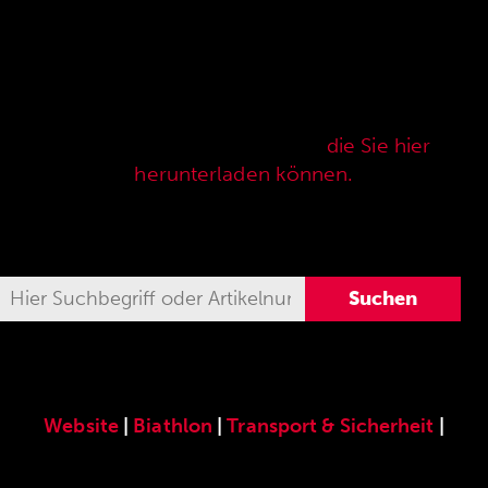
Hier finden Sie unser speziell für die ANSCHÜTZ
Precision Rifles entwickeltes original
ANSCHÜTZ-Zubehör. Unser komplettes
Zubehörprogramm finden Sie auch in unserer
aktuellen Verkaufspreisliste,
die Sie hier
herunterladen können.
Website
|
Biathlon
|
Transport & Sicherheit
|