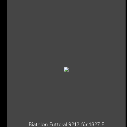
Biathlon Futteral 9212 für 1827 F