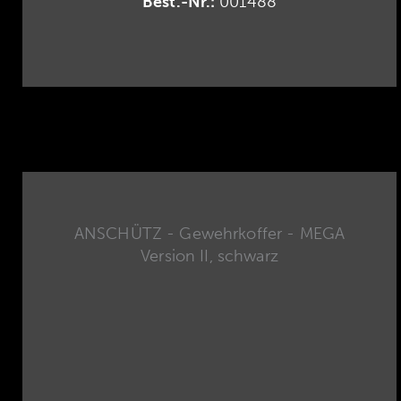
Best.-Nr.:
001488
ANSCHÜTZ - Gewehrkoffer - MEGA
Version II, schwarz