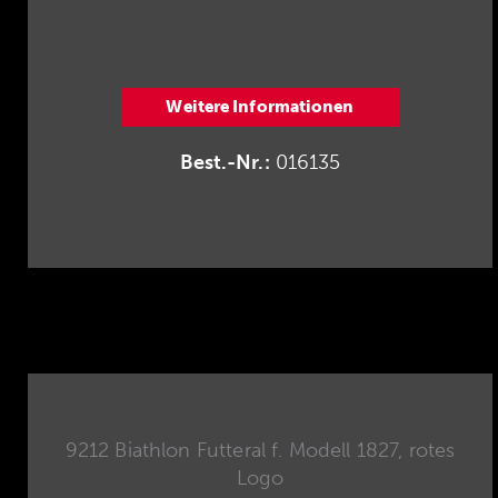
Weitere Informationen
Best.-Nr.:
016135
9212 Biathlon Futteral f. Modell 1827, rotes
Logo