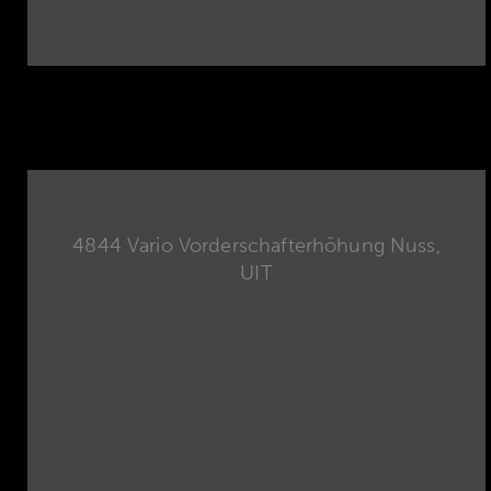
4844 Vario Vorderschafterhöhung Nuss,
UIT