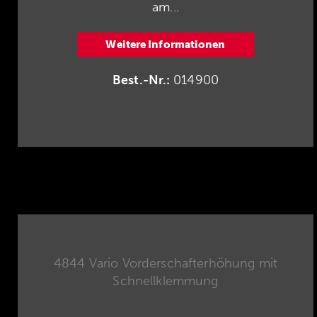
am...
Weitere Informationen
Best.-Nr.:
014900
4844 Vario Vorderschafterhöhung mit
Schnellklemmung