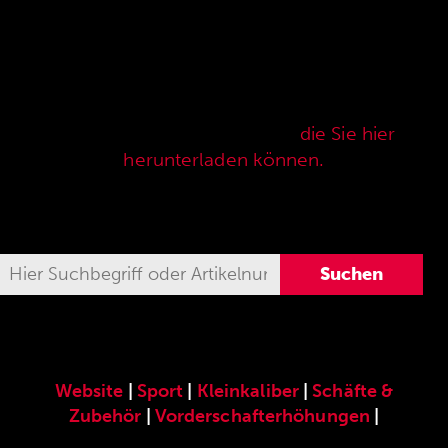
Hier finden Sie unser speziell für die ANSCHÜTZ
Precision Rifles entwickeltes original
ANSCHÜTZ-Zubehör. Unser komplettes
Zubehörprogramm finden Sie auch in unserer
aktuellen Verkaufspreisliste,
die Sie hier
herunterladen können.
Website
|
Sport
|
Kleinkaliber
|
Schäfte &
Zubehör
|
Vorderschafterhöhungen
|