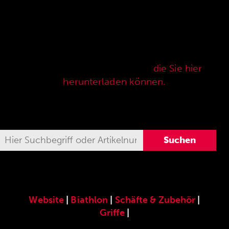
Hier finden Sie unser speziell für die ANSCHÜTZ
Precision Rifles entwickeltes original
ANSCHÜTZ-Zubehör. Unser komplettes
Zubehörprogramm finden Sie auch in unserer
aktuellen Verkaufspreisliste,
die Sie hier
herunterladen können.
Website
|
Biathlon
|
Schäfte & Zubehör
|
Griffe
|