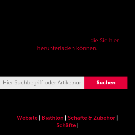
Hier finden Sie unser speziell für die ANSCHÜTZ
Precision Rifles entwickeltes original
ANSCHÜTZ-Zubehör. Unser komplettes
Zubehörprogramm finden Sie auch in unserer
aktuellen Verkaufspreisliste,
die Sie hier
herunterladen können.
Website
|
Biathlon
|
Schäfte & Zubehör
|
Schäfte
|