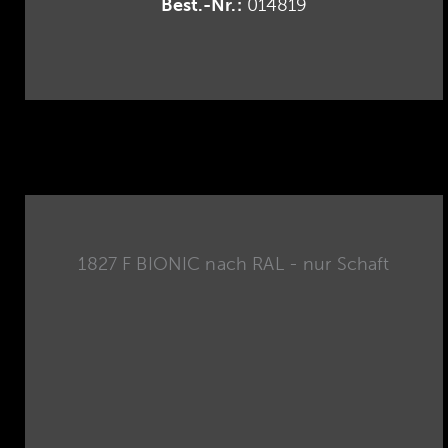
Best.-Nr.:
014819
1827 F BIONIC nach RAL - nur Schaft