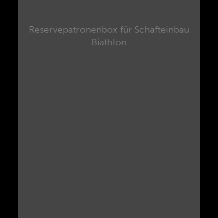
Reservepatronenbox für Schafteinbau
Biathlon