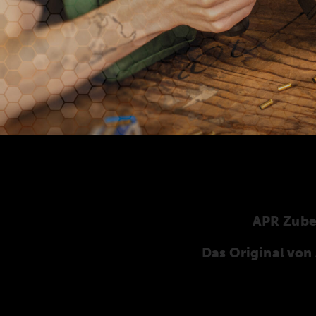
APR Zub
Das Original vo
Hier finden Sie unser speziell für die ANSCHÜT
ANSCHÜTZ-Zubehör. Unser komplettes Zubehö