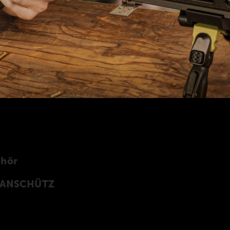
ehör
n ANSCHÜTZ
Z Precision Rifles entwickeltes original
rprogramm finden Sie auch in unserer