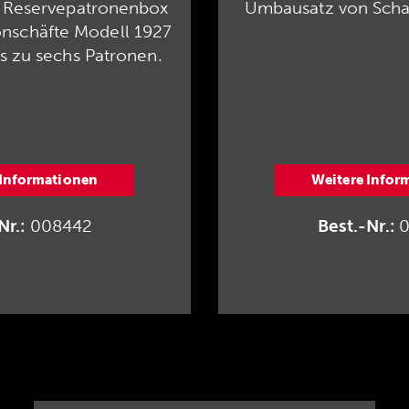
 Reservepatronenbox
Umbausatz von Schaft 
lonschäfte Modell 1927
is zu sechs Patronen.
 Informationen
Weitere Infor
Nr.:
008442
Best.-Nr.:
0