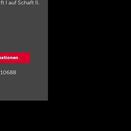
I auf Schaft II.
mationen
10688