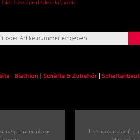
e hier herunterladen können.
ite
|
Biathlon
|
Schäfte & Zubehör
|
Schaftanbaut
servepatronenbox
Umbausatz auf kur
iathlon
Magazinsc