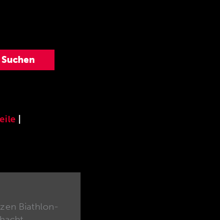
eile
|
zen Biathlon-
hacht