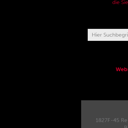
aktuellen Verkaufspreisliste,
die Si
Webs
1827F-45 Re
B