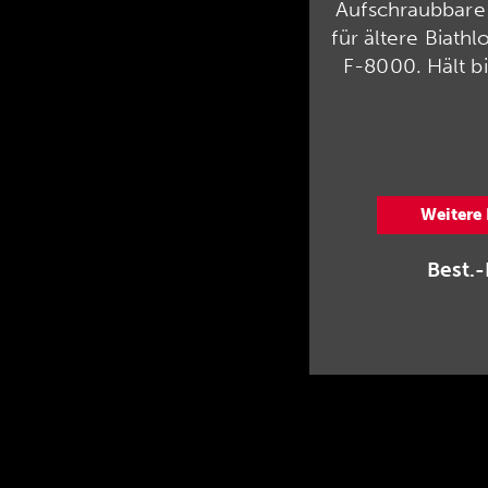
Aufschraubbare
für ältere Biath
F-8000. Hält b
Weitere
Best.-