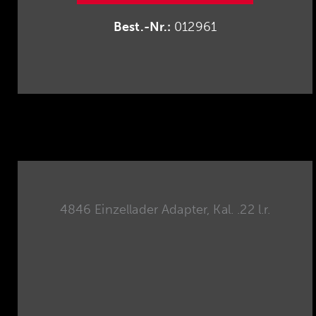
Best.-Nr.:
012961
4846 Einzellader Adapter, Kal. .22 l.r.