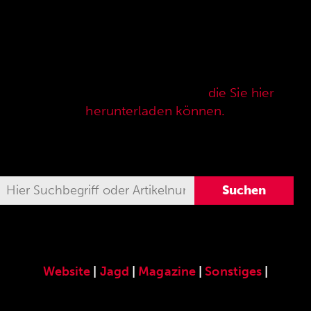
Hier finden Sie unser speziell für die ANSCHÜTZ
Precision Rifles entwickeltes original
ANSCHÜTZ-Zubehör. Unser komplettes
Zubehörprogramm finden Sie auch in unserer
aktuellen Verkaufspreisliste,
die Sie hier
herunterladen können.
Website
|
Jagd
|
Magazine
|
Sonstiges
|