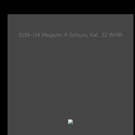
1516-U4 Magazin 4-Schuss, Kal. .22 WMR