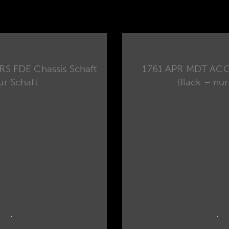
S FDE Chassis Schaft
1761 APR MDT ACC
ur Schaft
Black – nur