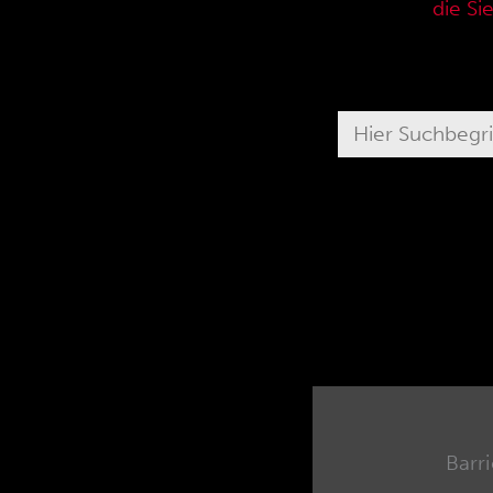
aktuellen Verkaufspreisliste,
die Si
Barr