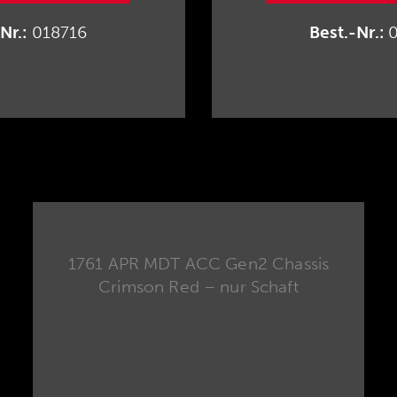
Nr.:
018716
Best.-Nr.:
0
1761 APR MDT ACC Gen2 Chassis
Crimson Red – nur Schaft