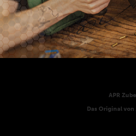
APR Zub
Das Original vo
Hier finden Sie unser speziell für die ANSCHÜT
ANSCHÜTZ-Zubehör. Unser komplettes Zubehö