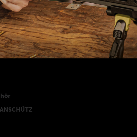
ehör
n ANSCHÜTZ
Z Precision Rifles entwickeltes original
rprogramm finden Sie auch in unserer