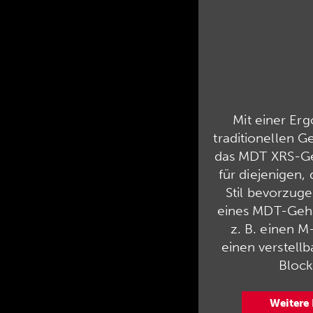
Mit einer Er
traditionellen G
das MDT XRS-Ge
für diejenigen, 
Stil bevorzuge
eines MDT-Geh
z. B. einen M
einen verstellb
Block
Weitere