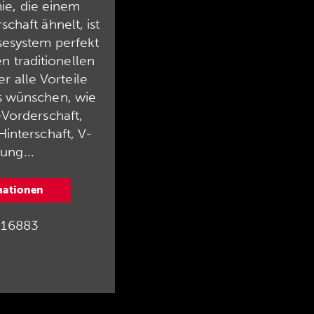
ie, die einem
chaft ähnelt, ist
esystem perfekt
en traditionellen
r alle Vorteile
 wünschen, wie
-Vorderschaft,
Hinterschaft, V-
ung...
mationen
16883