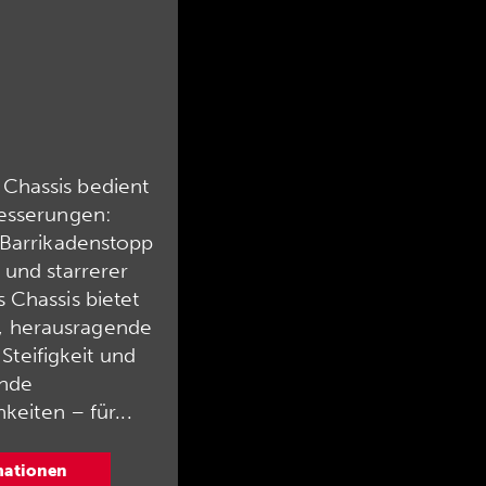
hassis bedient
besserungen:
 Barrikadenstopp
 und starrerer
 Chassis bietet
n, herausragende
 Steifigkeit und
nde
eiten – für...
mationen