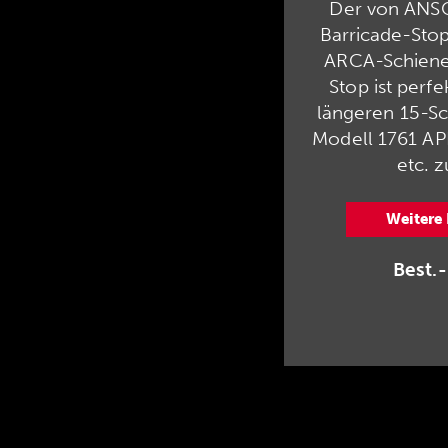
Der von ANS
Barricade-Stop 
ARCA-Schienen
Stop ist perf
längeren 15-S
Modell 1761 AP
etc. 
Weitere
Best.-