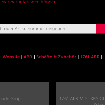
e hier herunterladen können.
Website
|
APR
|
Schäfte & Zubehör
|
1761 APR
|
icade-Stop
1761 APR MDT XRS Cha
Schaf