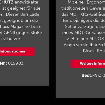
CHÜTZ entwickelte
Mit einer Ergonom
ist geeignet für alle
traditionellen Gewehrs
. Dieser Barricade
das MDT XRS-Gehäus
ekt geeignet, um die
für diejenigen, die d
chuss Magazine beim
Stil bevorzugen, abe
R GENII gegen Stöße
eines MDT-Gehäuses
zu schützen.
z. B. einen M-LOK
einen verstellbaren 
Block-Bett
 Informationen
Nr.:
019983
Weitere Infor
Best.-Nr.:
0