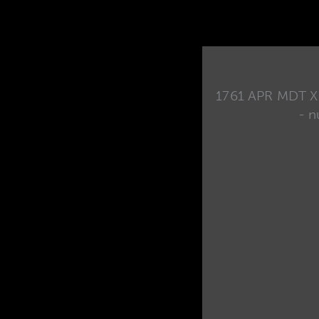
1761 APR MDT XR
- n