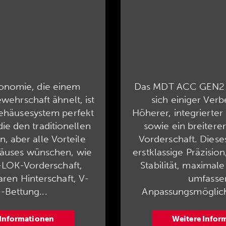
gonomie, die einem
Das MDT ACC GEN2 C
ewehrschaft ähnelt, ist
sich einiger Ver
häusesystem perfekt
Höherer, integrierter
die den traditionellen
sowie ein breiterer
n, aber alle Vorteile
Vorderschaft. Dieses
äuses wünschen, wie
erstklassige Präzisio
-LOK-Vorderschaft,
Stabilität, maximale
aren Hinterschaft, V-
umfasse
-Bettung...
Anpassungsmöglichk
 Informationen
Weitere Infor