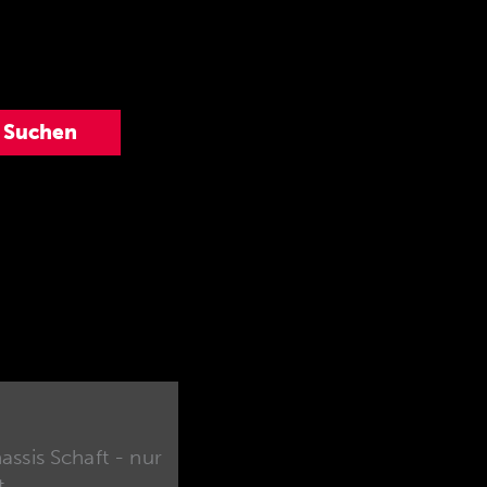
ssis Schaft - nur
t