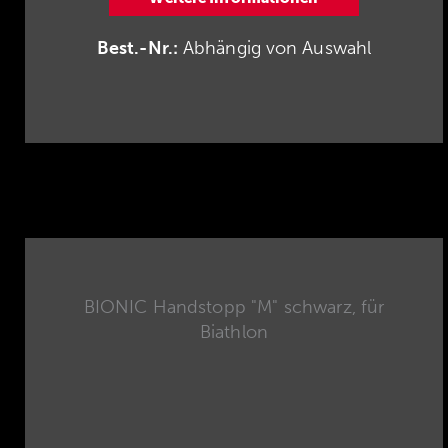
Best.-Nr.:
Abhängig von Auswahl
BIONIC Handstopp "M" schwarz, für
Biathlon