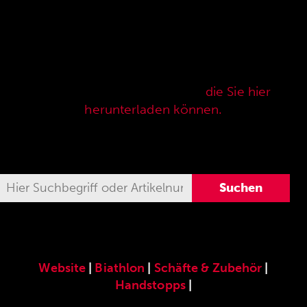
Hier finden Sie unser speziell für die ANSCHÜTZ
Precision Rifles entwickeltes original
ANSCHÜTZ-Zubehör. Unser komplettes
Zubehörprogramm finden Sie auch in unserer
aktuellen Verkaufspreisliste,
die Sie hier
herunterladen können.
Website
|
Biathlon
|
Schäfte & Zubehör
|
Handstopps
|