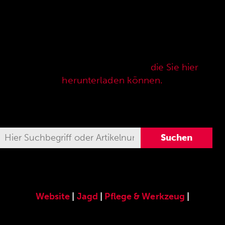
Hier finden Sie unser speziell für die ANSCHÜTZ
Precision Rifles entwickeltes original
ANSCHÜTZ-Zubehör. Unser komplettes
Zubehörprogramm finden Sie auch in unserer
aktuellen Verkaufspreisliste,
die Sie hier
herunterladen können.
Website
|
Jagd
|
Pflege & Werkzeug
|