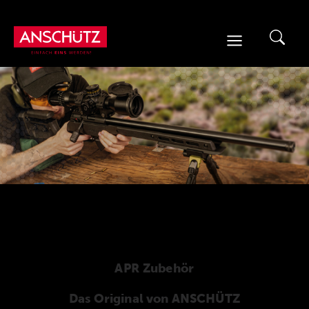
Zum
Inhalt
springen
APR Zubehör
Das Original von ANSCHÜTZ