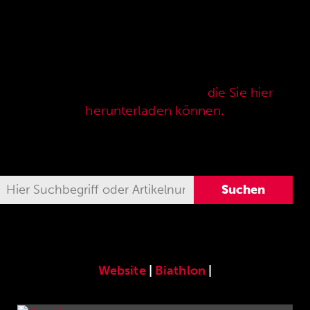
Hier finden Sie unser speziell für die ANSCHÜTZ
Precision Rifles entwickeltes original
ANSCHÜTZ-Zubehör. Unser komplettes
Zubehörprogramm finden Sie auch in unserer
aktuellen Verkaufspreisliste,
die Sie hier
herunterladen können.
Website
|
Biathlon
|