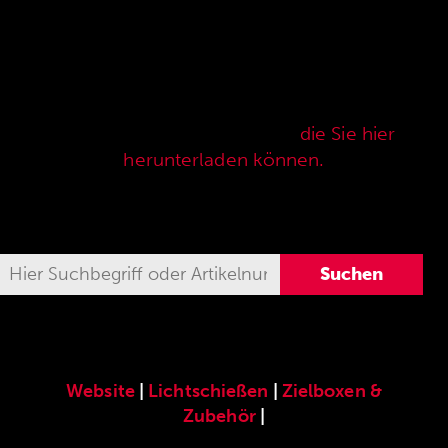
Hier finden Sie unser speziell für die ANSCHÜTZ
Precision Rifles entwickeltes original
ANSCHÜTZ-Zubehör. Unser komplettes
Zubehörprogramm finden Sie auch in unserer
aktuellen Verkaufspreisliste,
die Sie hier
herunterladen können.
Website
|
Lichtschießen
|
Zielboxen &
Zubehör
|