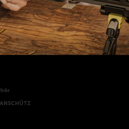
ehör
n ANSCHÜTZ
Z Precision Rifles entwickeltes original
rprogramm finden Sie auch in unserer