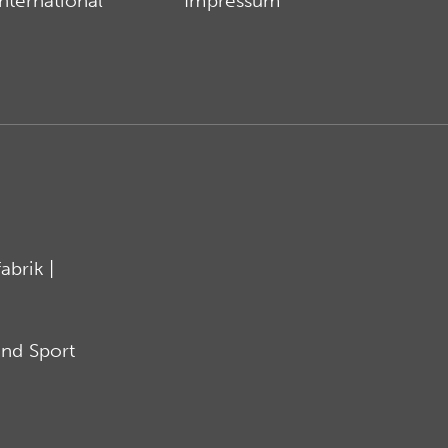
International
Impressum
brik |
nd Sport