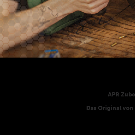
APR Zub
Das Original vo
Hier finden Sie unser speziell für die ANSCHÜT
ANSCHÜTZ-Zubehör. Unser komplettes Zubehö