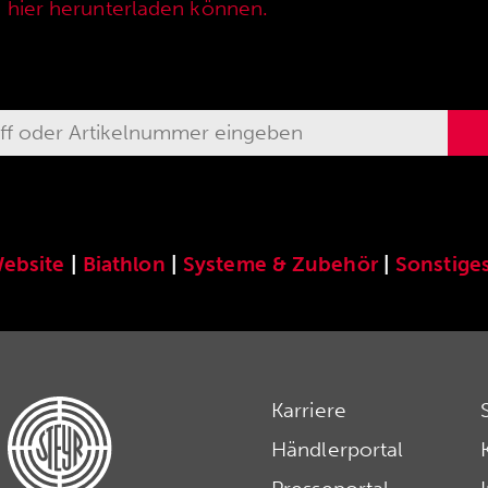
e hier herunterladen können.
ebsite
|
Biathlon
|
Systeme & Zubehör
|
Sonstige
Karriere
Händlerportal