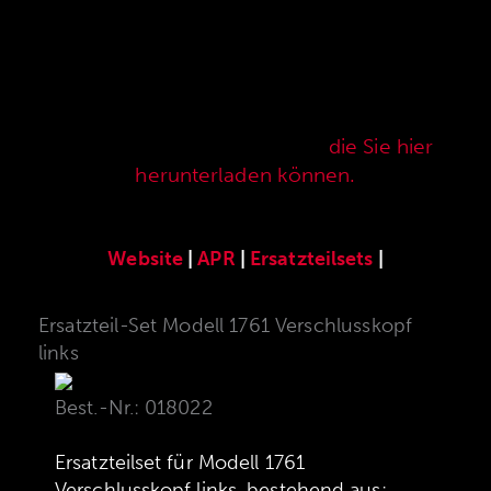
Hier finden Sie unser speziell für die ANSCHÜTZ
Precision Rifles entwickeltes original
ANSCHÜTZ-Zubehör. Unser komplettes
Zubehörprogramm finden Sie auch in unserer
aktuellen Verkaufspreisliste,
die Sie hier
herunterladen können.
Website
|
APR
|
Ersatzteilsets
|
Ersatzteil-Set Modell 1761 Verschlusskopf
links
Best.-Nr.: 018022
Ersatzteilset für Modell 1761
Verschlusskopf links, bestehend aus: