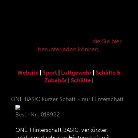
Hier finden Sie unser speziell für die ANSCHÜTZ
Precision Rifles entwickeltes original
ANSCHÜTZ-Zubehör. Unser komplettes
Zubehörprogramm finden Sie auch in unserer
aktuellen Verkaufspreisliste,
die Sie hier
herunterladen können.
Website
|
Sport
|
Luftgewehr
|
Schäfte &
Zubehör
|
Schäfte
|
ONE BASIC kurzer Schaft - nur Hinterschaft
Best.-Nr.: 018922
ONE-Hinterschaft BASIC, verkürzter,
solider und robuster Hinterschaft mit