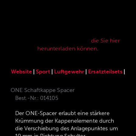
Hier finden Sie unser speziell für die ANSCHÜTZ
Precision Rifles entwickeltes original
ANSCHÜTZ-Zubehör. Unser komplettes
Zubehörprogramm finden Sie auch in unserer
aktuellen Verkaufspreisliste,
die Sie hier
herunterladen können.
Website
|
Sport
|
Luftgewehr
|
Ersatzteilsets
|
ONE Schaftkappe Spacer
Best.-Nr.: 014105
Der ONE-Spacer erlaubt eine stärkere
Krümmung der Kappenelemente durch
die Verschiebung des Anlagepunktes um
10 mm in Richtung Schulter.