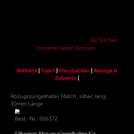
Hier finden Sie unser speziell für die ANSCHÜTZ
Precision Rifles entwickeltes original
ANSCHÜTZ-Zubehör. Unser komplettes
Zubehörprogramm finden Sie auch in unserer
aktuellen Verkaufspreisliste,
die Sie hier
herunterladen können.
Website
|
Sport
|
Kleinkaliber
|
Abzüge &
Zubehör
|
Abzugszüngelhalter Match, silber, lang,
30mm Länge
Best.-Nr.: 016372
Silberner Abzugszüngelhalter für