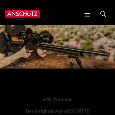
Zum
Inhalt
springen
APR Zubehör
Das Original von ANSCHÜTZ