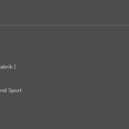
brik |
nd Sport