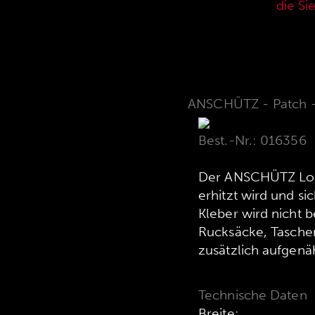
aktuellen Verkaufspreisliste,
die Si
ANSCHÜTZ - Patch -
Best.-Nr.: 016356
Der ANSCHÜTZ Logo
erhitzt wird und si
Kleber wird nicht be
Rucksäcke, Taschen
zusätzlich aufgenä
Technische Daten
Breite: