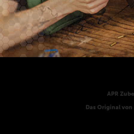
APR Zub
Das Original vo
Hier finden Sie unser speziell für die ANSCHÜT
ANSCHÜTZ-Zubehör. Unser komplettes Zubehö