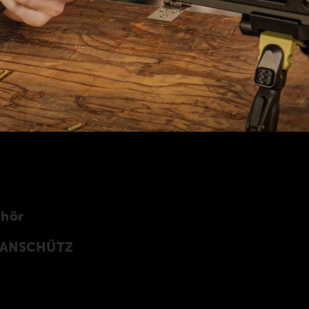
ehör
n ANSCHÜTZ
Z Precision Rifles entwickeltes original
rprogramm finden Sie auch in unserer