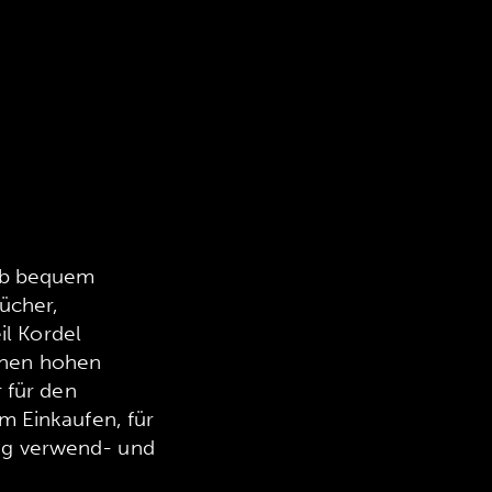
aub bequem
ücher,
il Kordel
einen hohen
 für den
m Einkaufen, für
itig verwend- und