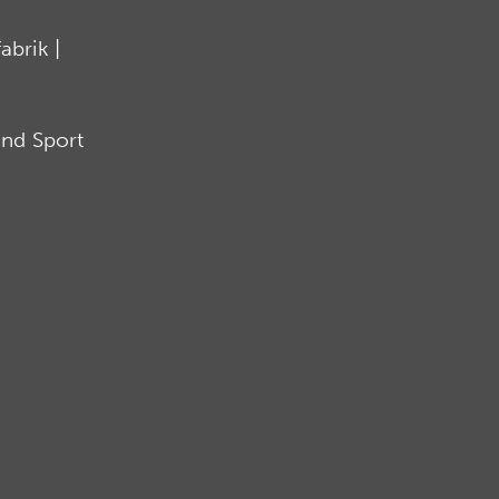
brik |
nd Sport