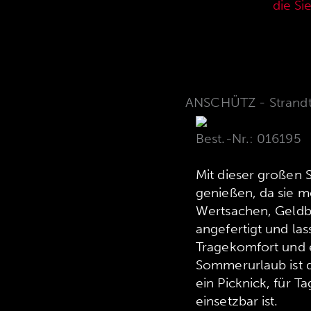
aktuellen Verkaufspreisliste,
die Si
ANSCHÜTZ - Strandt
Best.-Nr.: 016195
Mit dieser großen 
genießen, da sie m
Wertsachen, Geldbeu
angefertigt und las
Tragekomfort und e
Sommerurlaub ist d
ein Picknick, für T
einsetzbar ist.