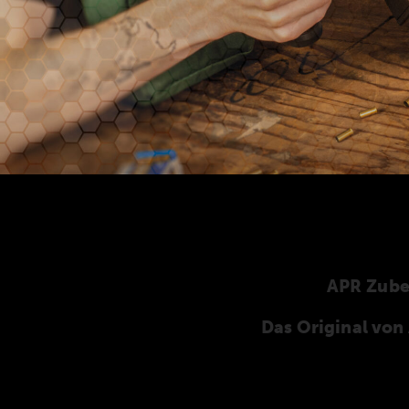
APR Zub
Das Original vo
Hier finden Sie unser speziell für die ANSCHÜT
ANSCHÜTZ-Zubehör. Unser komplettes Zubehö