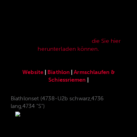
Hier finden Sie unser speziell für die ANSCHÜTZ
Precision Rifles entwickeltes original
ANSCHÜTZ-Zubehör. Unser komplettes
Zubehörprogramm finden Sie auch in unserer
aktuellen Verkaufspreisliste,
die Sie hier
herunterladen können.
Website
|
Biathlon
|
Armschlaufen &
Schiessriemen
|
Biathlonset (4738-U2b schwarz,4736
lang,4734 "S")