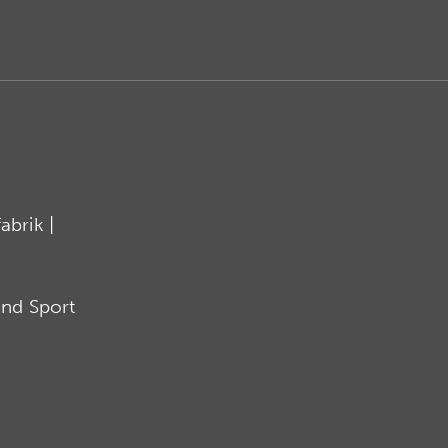
brik |
nd Sport