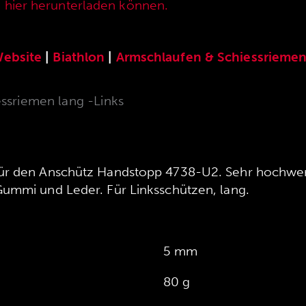
e hier herunterladen können.
ebsite
|
Biathlon
|
Armschlaufen & Schiessrieme
ssriemen lang -Links
ür den Anschütz Handstopp 4738-U2. Sehr hochwerti
ummi und Leder. Für Linksschützen, lang.
5 mm
80 g