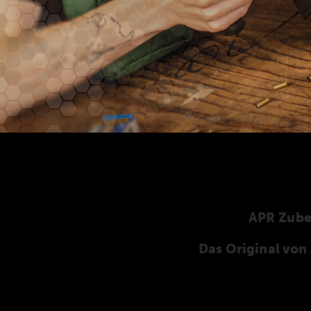
APR Zub
Das Original vo
Hier finden Sie unser speziell für die ANSCHÜT
ANSCHÜTZ-Zubehör. Unser komplettes Zubehö