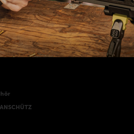
ehör
n ANSCHÜTZ
Z Precision Rifles entwickeltes original
rprogramm finden Sie auch in unserer