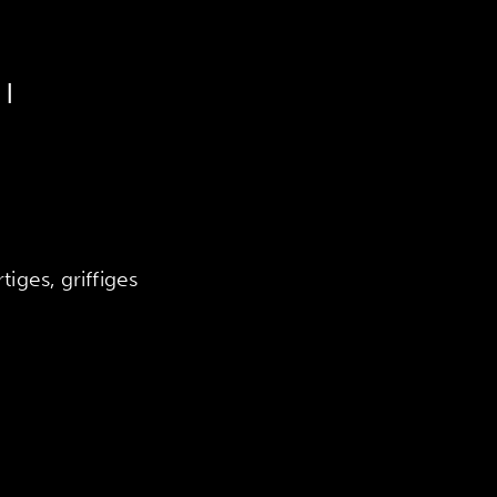
n
|
ges, griffiges