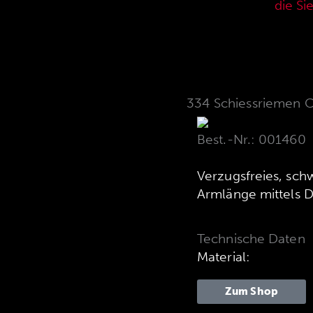
aktuellen Verkaufspreisliste,
die Si
334 Schiessriemen 
Best.-Nr.: 001460
Verzugsfreies, sc
Armlänge mittels D
Technische Daten
Material:
Zum Shop