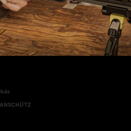
ehör
n ANSCHÜTZ
Z Precision Rifles entwickeltes original
rprogramm finden Sie auch in unserer