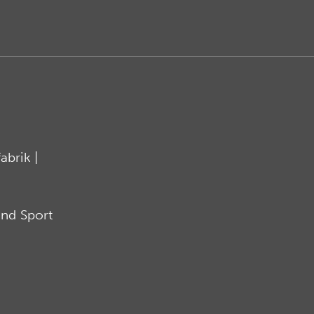
brik |
nd Sport