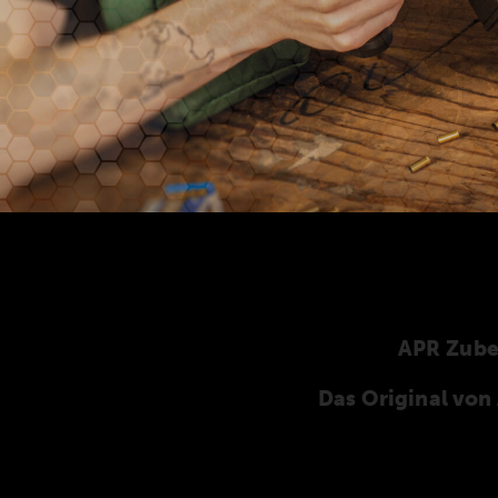
APR Zub
Das Original vo
Hier finden Sie unser speziell für die ANSCHÜT
ANSCHÜTZ-Zubehör. Unser komplettes Zubehö