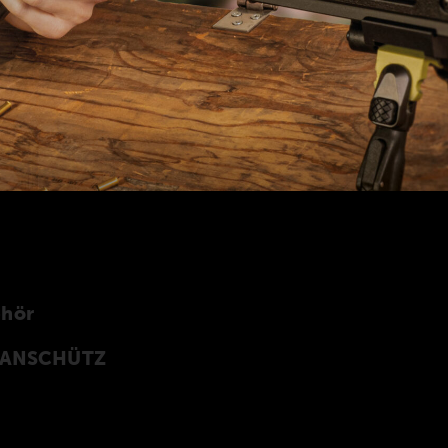
ehör
n ANSCHÜTZ
Z Precision Rifles entwickeltes original
rprogramm finden Sie auch in unserer