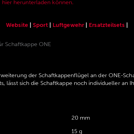
e hier herunterladen können.
Website
|
Sport
|
Luftgewehr
|
Ersatzteilsets
|
für Schaftkappe ONE
weiterung der Schaftkappenflügel an der ONE-Schaf
, lässt sich die Schaftkappe noch individueller an I
20 mm
15 g