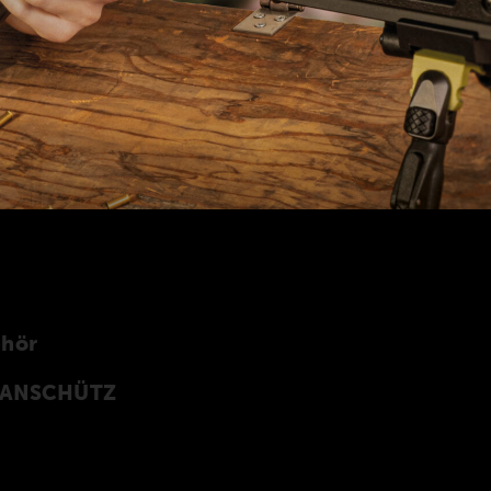
ehör
n ANSCHÜTZ
Z Precision Rifles entwickeltes original
rprogramm finden Sie auch in unserer