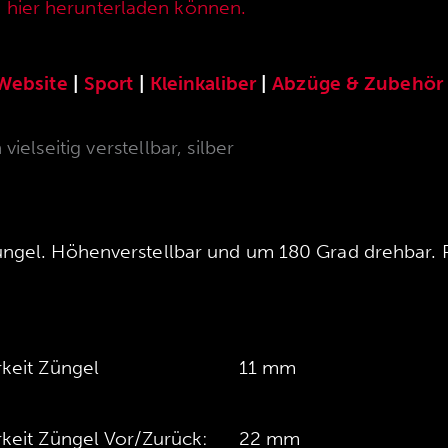
e hier herunterladen können.
Website
|
Sport
|
Kleinkaliber
|
Abzüge & Zubehör
elseitig verstellbar, silber
üngel. Höhenverstellbar und um 180 Grad drehbar. 
rkeit Züngel
11 mm
rkeit Züngel Vor/Zurück:
22 mm