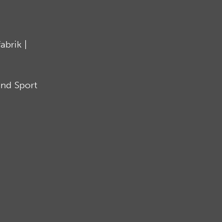
brik |
nd Sport