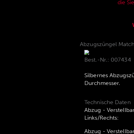
aktuellen Verkaufspreisliste,
die Si
Abzugszüngel Match vi
Best.-Nr.: 007434
Silbernes Abzugsz
Durchmesser.
Technische Daten
Abzug - Verstellba
Links/Rechts:
Abzug - Verstellba