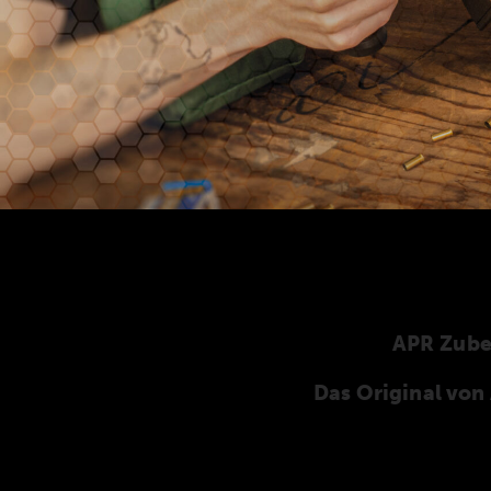
APR Zub
Das Original vo
Hier finden Sie unser speziell für die ANSCHÜT
ANSCHÜTZ-Zubehör. Unser komplettes Zubehö