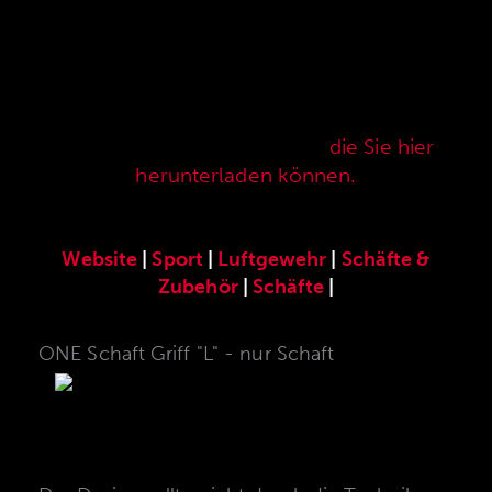
Hier finden Sie unser speziell für die ANSCHÜTZ
Precision Rifles entwickeltes original
ANSCHÜTZ-Zubehör. Unser komplettes
Zubehörprogramm finden Sie auch in unserer
aktuellen Verkaufspreisliste,
die Sie hier
herunterladen können.
Website
|
Sport
|
Luftgewehr
|
Schäfte &
Zubehör
|
Schäfte
|
ONE Schaft Griff "L" - nur Schaft