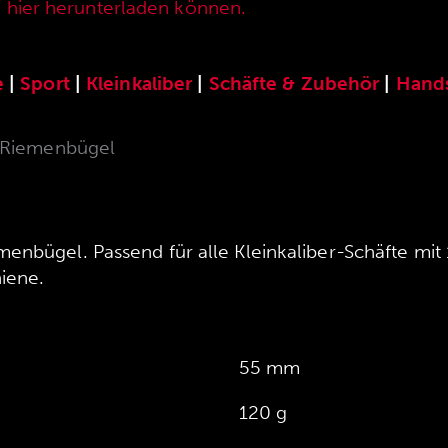
e hier herunterladen können.
e
|
Sport
|
Kleinkaliber
|
Schäfte & Zubehör
|
Hand
 Riemenbügel
enbügel. Passend für alle Kleinkaliber-Schäfte mi
iene.
55 mm
120 g