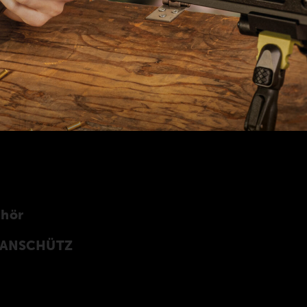
ehör
n ANSCHÜTZ
Z Precision Rifles entwickeltes original
rprogramm finden Sie auch in unserer