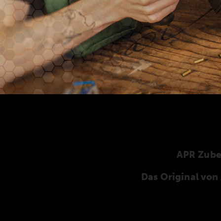
APR Zub
Das Original vo
Hier finden Sie unser speziell für die ANSCHÜT
ANSCHÜTZ-Zubehör. Unser komplettes Zubehö