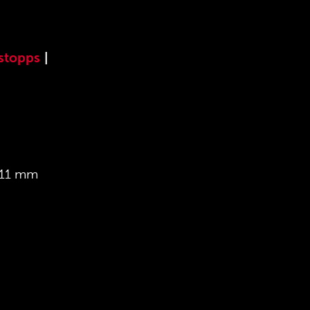
stopps
|
t 11 mm