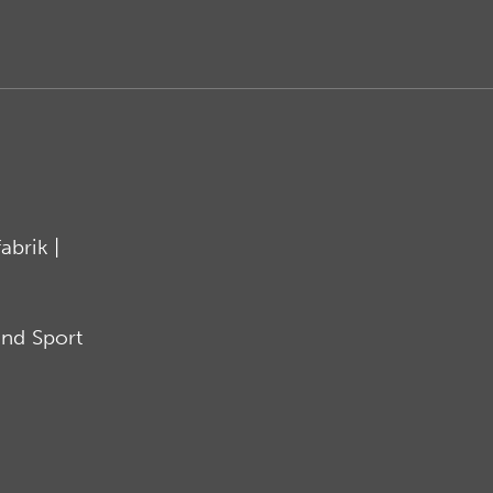
brik |
nd Sport