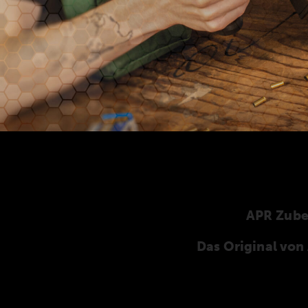
APR Zub
Das Original vo
Hier finden Sie unser speziell für die ANSCHÜT
ANSCHÜTZ-Zubehör. Unser komplettes Zubehö