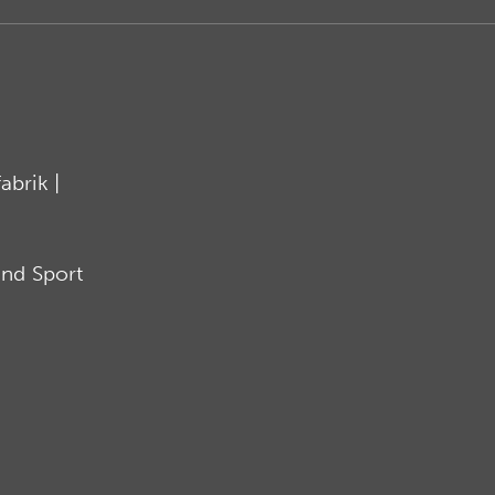
brik |
nd Sport