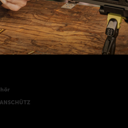
ehör
n ANSCHÜTZ
Z Precision Rifles entwickeltes original
rprogramm finden Sie auch in unserer