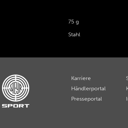
75 g
Stahl
Karriere
Händlerportal
Presseportal