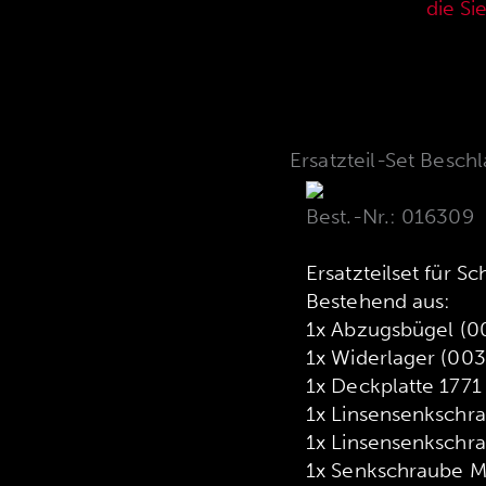
aktuellen Verkaufspreisliste,
die Si
Ersatzteil-Set Besch
Best.-Nr.: 016309
Ersatzteilset für Sc
Bestehend aus:
1x Abzugsbügel (0
1x Widerlager (00
1x Deckplatte 1771
1x Linsensenkschr
1x Linsensenkschr
1x Senkschraube M