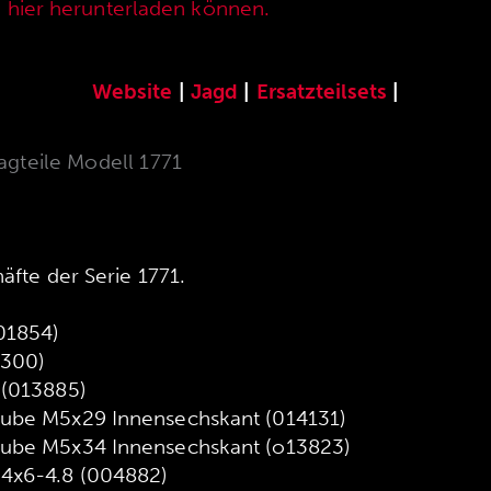
e hier herunterladen können.
Website
|
Jagd
|
Ersatzteilsets
|
lagteile Modell 1771
häfte der Serie 1771.
01854)
3300)
 (013885)
aube M5x29 Innensechskant (014131)
aube M5x34 Innensechskant (o13823)
4x6-4.8 (004882)