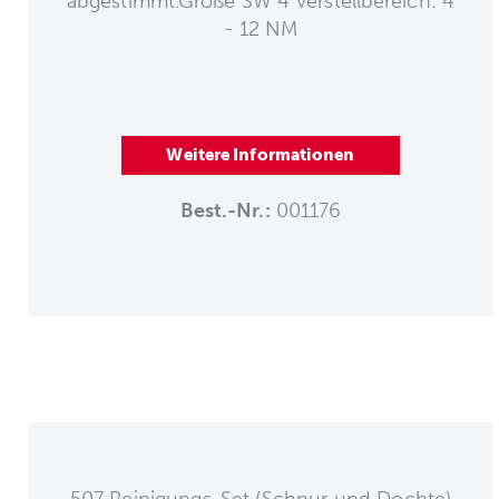
abgestimmt.Größe SW 4 Verstellbereich: 4
- 12 NM
Weitere Informationen
Best.-Nr.:
001176
507 Reinigungs-Set (Schnur und Dochte)