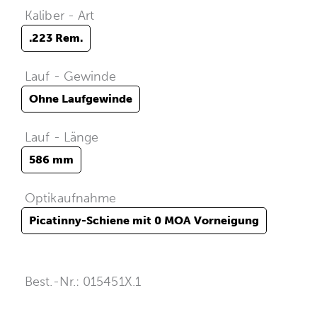
Kaliber - Art
.223 Rem.
Lauf - Gewinde
Ohne Laufgewinde
Lauf - Länge
586 mm
Optikaufnahme
Picatinny-Schiene mit 0 MOA Vorneigung
Best.-Nr.: 015451X.1