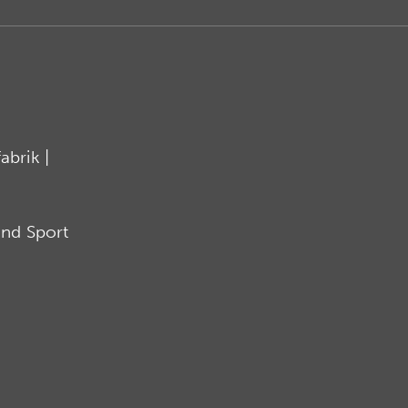
brik |
nd Sport