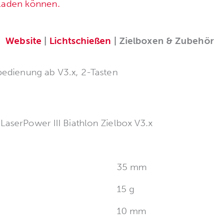
rladen können.
Website
|
Lichtschießen
| Zielboxen & Zubehör
edienung ab V3.x, 2-Tasten
LaserPower III Biathlon Zielbox V3.x
35 mm
15 g
10 mm