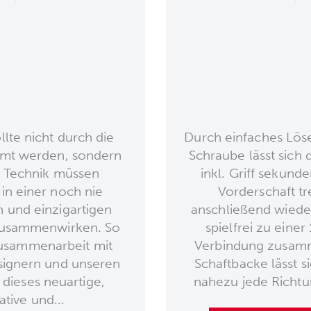
llte nicht durch die
Durch einfaches Lös
mmt werden, sondern
Schraube lässt sich 
 Technik müssen
inkl. Griff sekund
n einer noch nie
Vorderschaft t
und einzigartigen
anschließend wied
zusammenwirken. So
spielfrei zu einer
Zusammenarbeit mit
Verbindung zusam
ignern und unseren
Schaftbacke lässt si
 dieses neuartige,
nahezu jede Richtun
ative und...