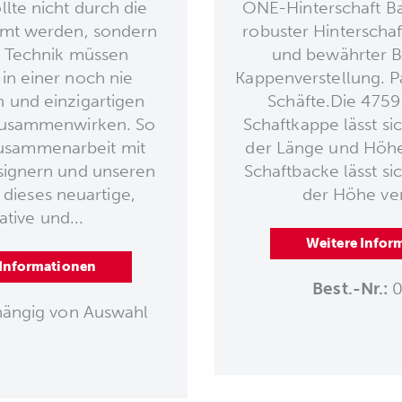
llte nicht durch die
ONE-Hinterschaft Bas
mmt werden, sondern
robuster Hinterschaf
 Technik müssen
und bewährter 
n einer noch nie
Kappenverstellung. 
und einzigartigen
Schäfte.Die 475
zusammenwirken. So
Schaftkappe lässt s
Zusammenarbeit mit
der Länge und Höhe
ignern und unseren
Schaftbacke lässt s
 dieses neuartige,
der Höhe ver
ative und...
Weitere Infor
 Informationen
Best.-Nr.:
0
ängig von Auswahl