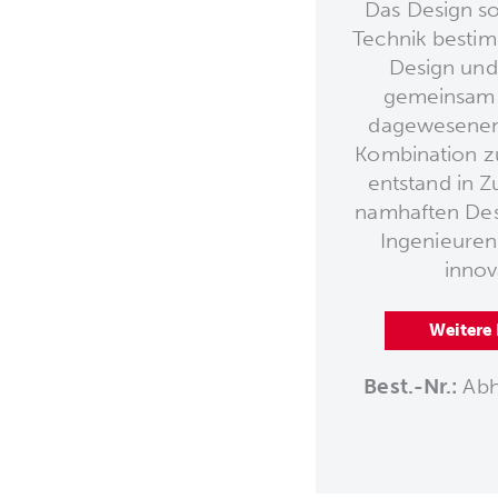
Das Design so
Technik besti
Design und
gemeinsam i
dagewesenen 
Kombination 
entstand in 
namhaften Des
Ingenieuren
innov
Weitere
Best.-Nr.:
Abh