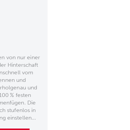
en von nur einer
der Hinterschaft
enschnell vom
rennen und
erholgenau und
 100 % festen
menfügen. Die
ch stufenlos in
g einstellen...