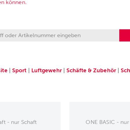
en können.
ite
|
Sport
|
Luftgewehr
|
Schäfte & Zubehör
|
Sch
t - nur Schaft
ONE BASIC - nur 