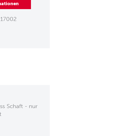
mationen
17002
 Schaft - nur
t