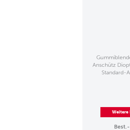
Gummiblende 
Anschütz Diopt
Standard-A
Weitere
Best.-