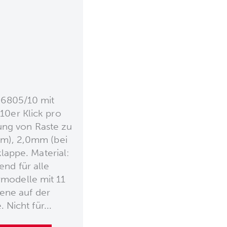
 6805/10 mit
10er Klick pro
ung von Raste zu
0m), 2,0mm (bei
appe. Material:
nd für alle
odelle mit 11
ene auf der
 Nicht für...