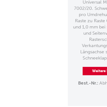
Universal M
7002/20. Schwen
pro Umdrehun
Raste zu Raste
und 1,0 mm bei 
und Seitenv
Rasters
Verkantungs
Längsachse 
Schneeklapp
Weitere
Best.-Nr.:
Abh