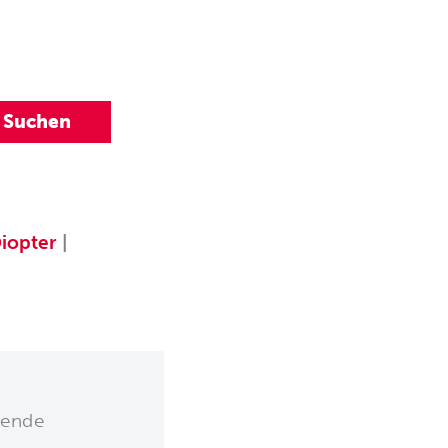
iopter
|
lende