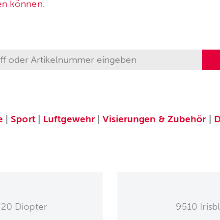
en können.
e
|
Sport
|
Luftgewehr
|
Visierungen & Zubehör
|
D
20 Diopter
9510 Irisb