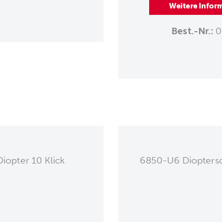
Weitere Infor
Best.-Nr.:
0
iopter 10 Klick
6850-U6 Diopters