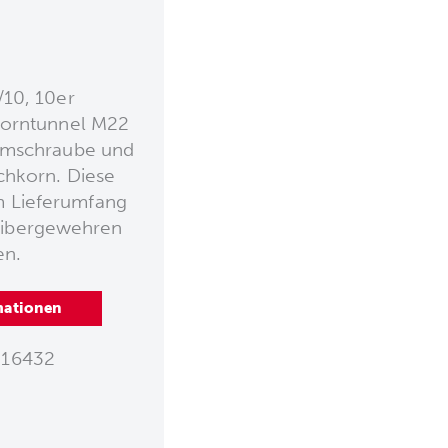
/10, 10er
Korntunnel M22
mmschraube und
chkorn. Diese
im Lieferumfang
libergewehren
en.
mationen
16432