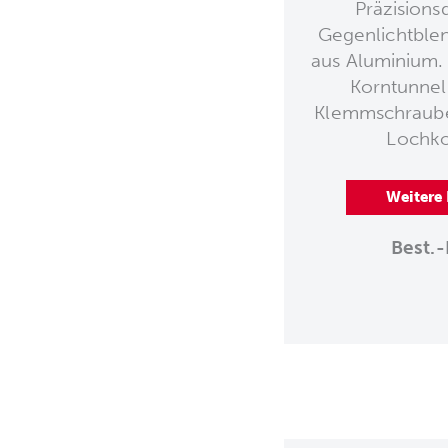
Präzisions
Gegenlichtble
aus Aluminium.
Korntunnel
Klemmschraube
Lochko
Weitere
Best.-