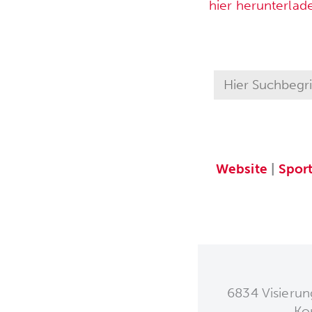
hier herunterlad
Website
|
Spor
6834 Visierun
Ko