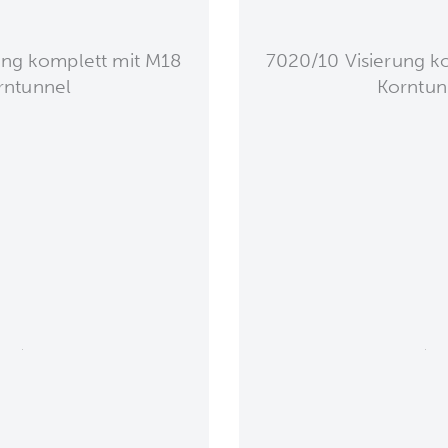
ung komplett mit M18
7020/10 Visierung k
rntunnel
Korntun