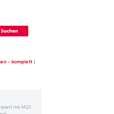
gen - komplett
|
mplett mit M22
nel