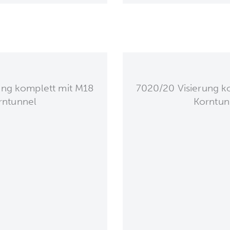
ung komplett mit M18
7020/20 Visierung k
rntunnel
Korntun