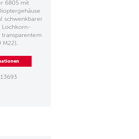
er 6805 mit
Dioptergehäuse
al schwenkbarer
. Lochkorn-
 transparentem
Ø M22).
mationen
13693