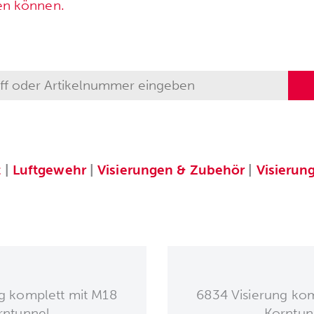
en können.
t
|
Luftgewehr
|
Visierungen & Zubehör
|
Visierun
g komplett mit M18
6834 Visierung ko
rntunnel
Korntun