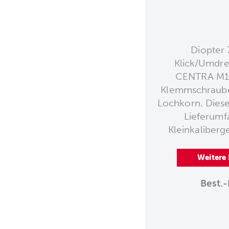
Diopter 
Klick/Umdre
CENTRA M18
Klemmschraube
Lochkorn. Diese 
Lieferumf
Kleinkaliberg
Weitere
Best.-