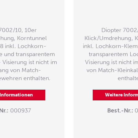
7002/10, 10er
Diopter 7002
hung, Korntunnel
Klick/Umdrehung, 
 inkl. Lochkorn-
inkl. Lochkorn-Kle
 und transparentem
transparentem Lo
Visierung ist nicht im
Visierung ist nicht 
ang von Match-
von Match-Kleinka
ewehren enthalten.
enthalt
 Informationen
Weitere Infor
Nr.:
000937
Best.-Nr.:
0