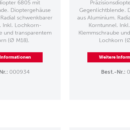
diopter 6805 mit
Präzisionsdiopt
nde. Dioptergehäuse
Gegenlichtblende. 
 Radial schwenkbarer
aus Aluminium. Radi
. Inkl. Lochkorn-
Korntunnel. Inkl
 und transparentem
Klemmschraube und
rn (Ø M18).
Lochkorn (
 Informationen
Weitere Infor
Nr.:
000934
Best.-Nr.:
0