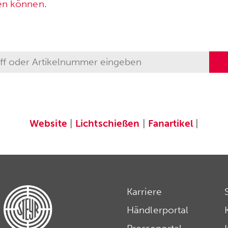
en können.
Website
|
Lichtschießen
|
Fanartikel
|
Karriere
Händlerportal