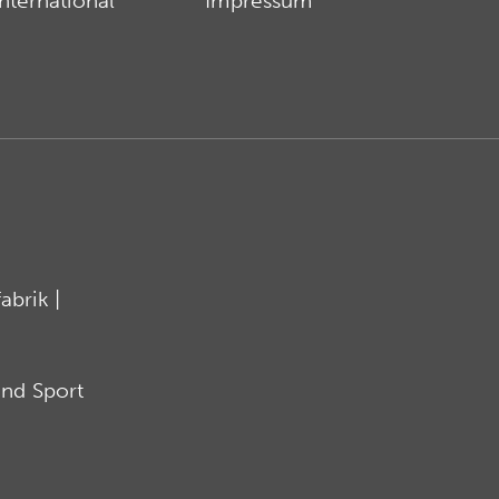
International
Impressum
brik |
nd Sport