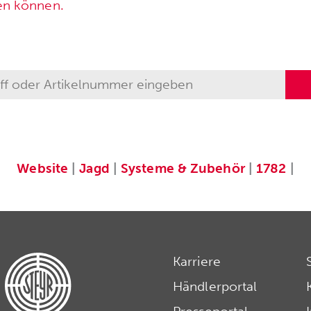
en können.
Website
|
Jagd
|
Systeme & Zubehör
|
1782
|
Karriere
Händlerportal