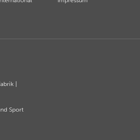
International
Impressum
brik |
nd Sport