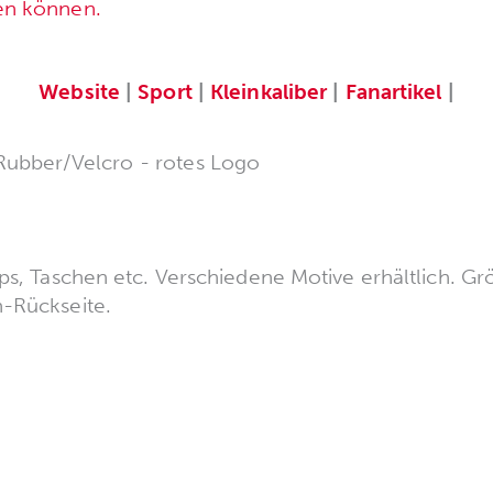
en können.
Website
|
Sport
|
Kleinkaliber
|
Fanartikel
|
ubber/Velcro - rotes Logo
aps, Taschen etc. Verschiedene Motive erhältlich. Gr
-Rückseite.