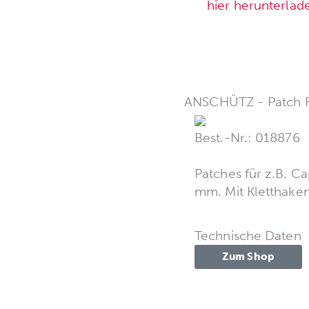
hier herunterlad
ANSCHÜTZ - Patch R
Best.-Nr.: 018876
Patches für z.B. C
mm. Mit Kletthaken
Technische Daten
Zum Shop