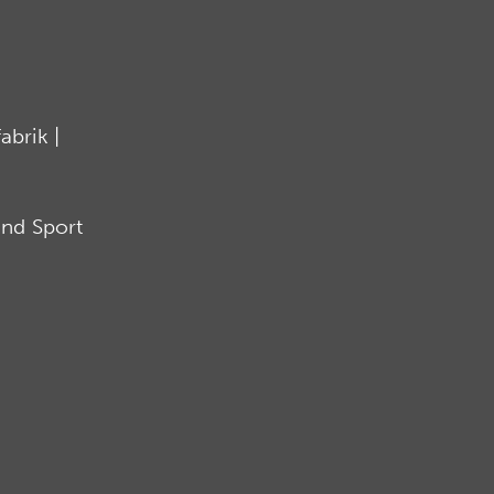
brik |
nd Sport