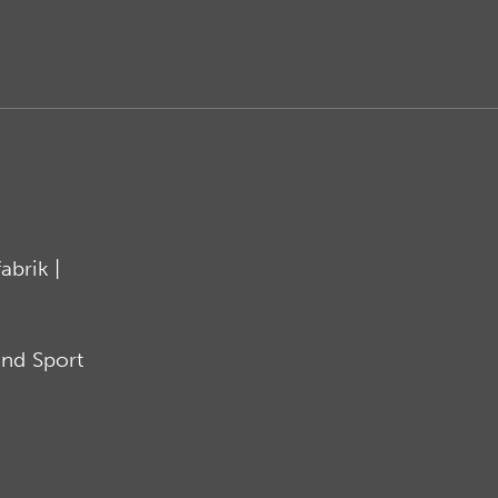
brik |
nd Sport