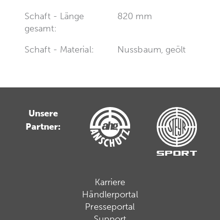
Schaft - Länge
820 mm
gesamt:
Schaft - Material:
Nussbaum, geölt
Unsere
Partner:
Karriere
Händlerportal
Presseportal
Support