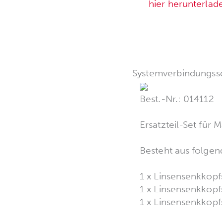
hier herunterlad
Systemverbindungss
Best.-Nr.: 014112
Ersatzteil-Set für
Besteht aus folgen
1 x Linsensenkkop
1 x Linsensenkkopf
1 x Linsensenkkopf