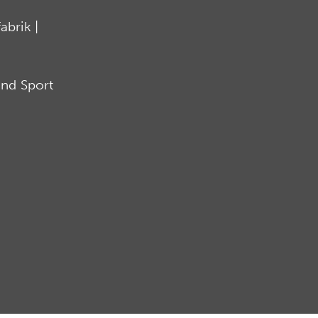
brik |
nd Sport