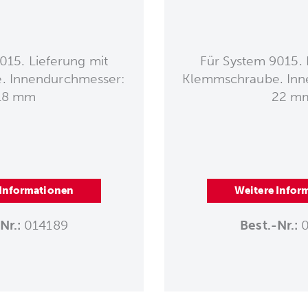
015. Lieferung mit
Für System 9015. 
. Innendurchmesser:
Klemmschraube. Inn
18 mm
22 m
 Informationen
Weitere Infor
Nr.:
014189
Best.-Nr.:
0